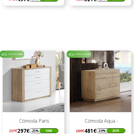
Regular
Preço
Regular
Preço
preço
preço
Cómoda Paris
Cómoda Aqua -
297€
481€
397€
688€
-25%
100€
-30%
207€
Regular
Preço
Regular
Preço