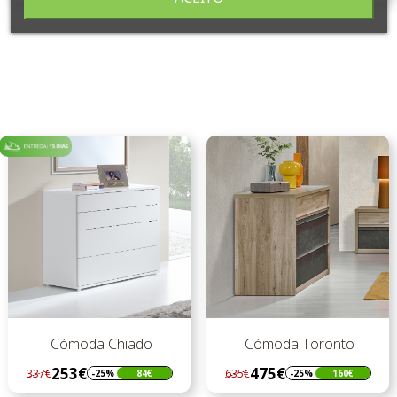
preço
preço
Cómoda Chiado
Cómoda Toronto
253€
475€
337€
635€
-25%
84€
-25%
160€
Regular
Preço
Regular
Preço