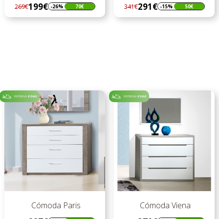
199€
291€
269€
341€
-26%
70€
-15%
50€
Regular
Preço
Regular
Preço
preço
preço
Cómoda Paris
Cómoda Viena