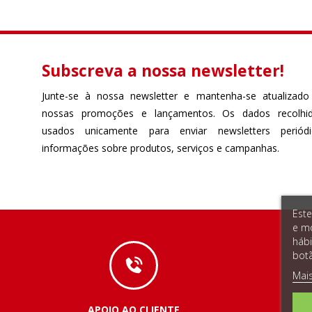
Subscreva a nossa newsletter!
Junte-se à nossa newsletter e mantenha-se atualizado
nossas promoções e lançamentos. Os dados recolhi
usados unicamente para enviar newsletters perió
informações sobre produtos, serviços e campanhas.
Este
e mo
hábi
botã
Mai
APOIO AO CLIENTE
E