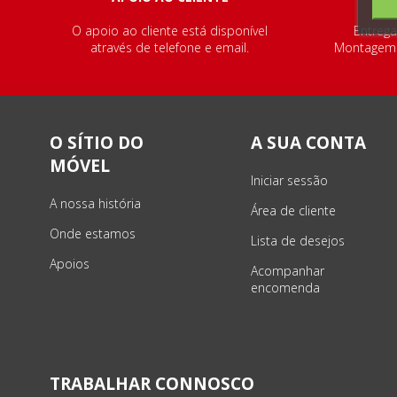
O apoio ao cliente está disponível
Entrega
através de telefone e email.
Montagem e
O SÍTIO DO
A SUA CONTA
MÓVEL
Iniciar sessão
A nossa história
Área de cliente
Onde estamos
Lista de desejos
Apoios
Acompanhar
encomenda
TRABALHAR CONNOSCO