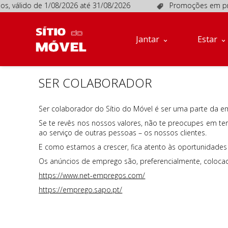
s, válido de 1/08/2026 até 31/08/2026
Promoções em produ
Jantar
Estar
Móveis
Jantar
Estar
de
Apoio
Sofás
SER COLABORADOR
Quartos
Descanso
Ser colaborador do Sítio do Móvel é ser uma parte da e
Se te revês nos nossos valores, não te preocupes em te
Conta
ao serviço de outras pessoas – os nossos clientes.
E como estamos a crescer, fica atento às oportunidades 
Os anúncios de emprego são, preferencialmente, coloca
https://www.net-empregos.com/
https://emprego.sapo.pt/