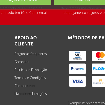
s em todo País e Serviço de
Oferecemos uma variedade 
m todo território Continental.
de pagamento seguros e co
APOIO AO
MÉTODOS DE P
CLIENTE
Perguntas frequentes
Garantias
Política de Devolução
Termos e Condições
Contacte-nos
Livro de reclamações
Exemplo Representativo