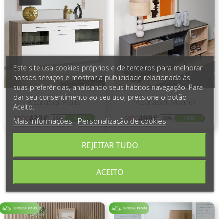
Este site usa cookies próprios e de terceiros para melhorar
nossos serviços e mostrar a publicidade relacionada às
suas preferências, analisando seus hábitos navegação. Para
dar seu consentimento ao seu uso, pressione o botão
Aparador Paris -
Aparador Malmo
Aceito.
433€
499€
578€
697€
-25%
145€
-28%
198€
Mais informações
Personalização de cookies
Regular
Preço
Regular
Preço
preço
preço
REJEITAR TUDO
ACEITO