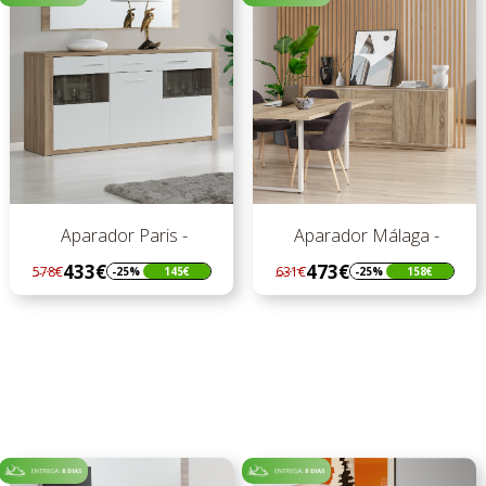
Aparador Paris -
Aparador Málaga -
433€
473€
578€
631€
-25%
145€
-25%
158€
Regular
Preço
Regular
Preço
preço
preço