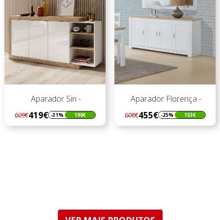
Aparador Sin -
Aparador Florença -
419€
455€
609€
608€
-31%
190€
-25%
153€
Regular
Preço
Regular
Preço
preço
preço