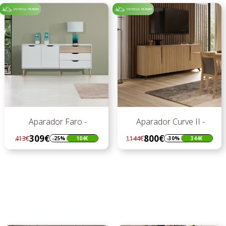
Aparador Faro -
Aparador Curve II -
309€
800€
413€
1144€
-25%
104€
-30%
344€
Regular
Preço
Regular
Preço
preço
preço