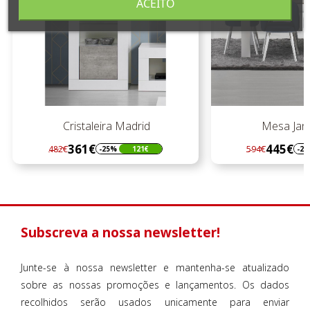
ACEITO
Cristaleira Madrid
Mesa Jan.
361€
445€
482€
594€
-25%
121€
-2
Regular
Preço
Regular
Preço
preço
preço
Subscreva a nossa newsletter!
Junte-se à nossa newsletter e mantenha-se atualizado
sobre as nossas promoções e lançamentos. Os dados
recolhidos serão usados unicamente para enviar