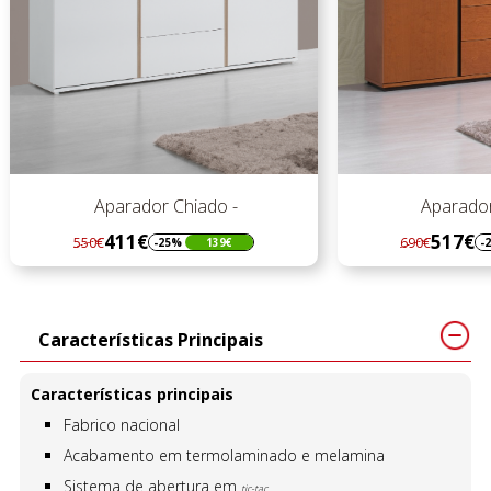
Aparador Chiado -
Aparador 
411€
517€
550€
690€
-25%
139€
-2
Regular
Preço
Regular
Preço
preço
preço
Características Principais
Características principais
Fabrico nacional
Acabamento em termolaminado e melamina
Sistema de abertura em
tic-tac