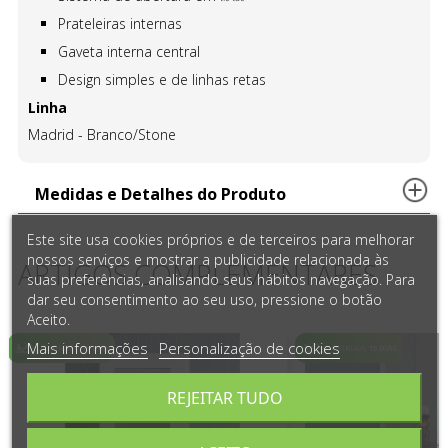
Prateleiras internas
Gaveta interna central
Design simples e de linhas retas
Linha
Madrid - Branco/Stone
Medidas e Detalhes do Produto
Este site usa cookies próprios e de terceiros para melhorar
nossos serviços e mostrar a publicidade relacionada às
ARTIGOS COMPLEMENTARES
suas preferências, analisando seus hábitos navegação. Para
dar seu consentimento ao seu uso, pressione o botão
Aceito.
Mais informações
Personalização de cookies
REJEITAR TUDO