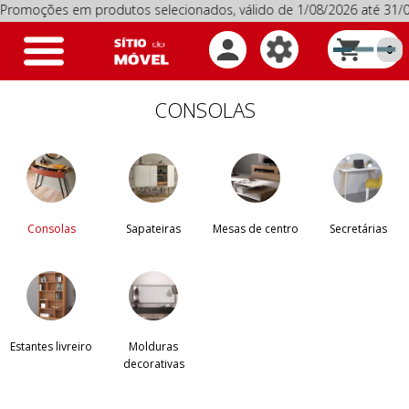
s em produtos selecionados, válido de 1/08/2026 até 31/08/20
Toggle
0
navigation
CONSOLAS
Consolas
Sapateiras
Mesas de centro
Secretárias
Estantes livreiro
Molduras
decorativas