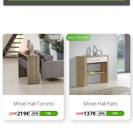
Móvel Hall Toronto
Móvel Hall Paris
219€
137€
293€
184€
-25%
74€
-26%
47€
Regular
Preço
Regular
Preço
preço
preço