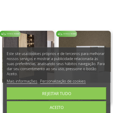
Este site usa cookies próprios e de terceiros para melhorar
nossos serviços e mostrar a publicidade relacionada às
suas preferências, analisando seus hábitos navegação. Para
dar seu consentimento ao seu uso, pressione o botão
Aceito.
Mais informações
Personalização de cookies
Espelho de Hall Aqua
Móvel Hall Chiado -
REJEITAR TUDO
721€
185€
1030€
249€
-30%
309€
-26%
64€
Regular
Preço
Regular
Preço
preço
preço
ACEITO