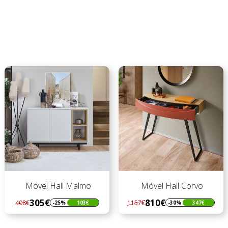
Móvel Hall Malmo
Móvel Hall Corvo
305€
810€
408€
1157€
-25%
103€
-30%
347€
Regular
Preço
Regular
Preço
preço
preço