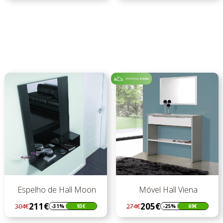
preço
preço
Espelho de Hall Moon
Móvel Hall Viena
211€
205€
304€
274€
-31%
93€
-25%
69€
Regular
Preço
Regular
Preço
preço
preço