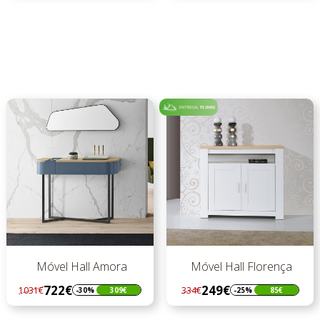
Móvel Hall Amora
Móvel Hall Florença
722€
249€
1031€
334€
-30%
309€
-25%
85€
Regular
Preço
Regular
Preço
preço
preço