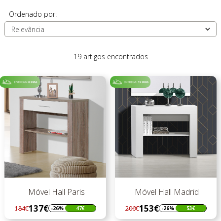
Ordenado por:
19 artigos encontrados
Móvel Hall Paris
Móvel Hall Madrid
137€
153€
184€
206€
-26%
47€
-26%
53€
Regular
Preço
Regular
Preço