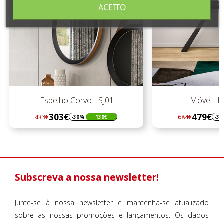
ACEITO
Espelho Corvo - SJ01
Móvel Hall C
303€
479€
433€
684€
-30%
130€
-30%
Regular
Preço
Regular
Preço
preço
preço
Subscreva a nossa newsletter!
Junte-se à nossa newsletter e mantenha-se atualizado
sobre as nossas promoções e lançamentos. Os dados