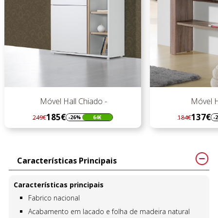
Móvel Hall Chiado -
Móvel Hall Pa
185€
137€
249€
184€
-26%
64€
-26%
Regular
Preço
Regular
Preço
preço
preço
Características Principais
Características principais
Fabrico nacional
Acabamento em lacado e folha de madeira natural