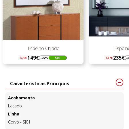
Espelho Chiado
Espelh
149€
235€
199€
337€
-25%
50€
-
Regular
Preço
Regular
Preço
preço
preço
Características Principais
Acabamento
Lacado
Linha
Corvo - SJ01