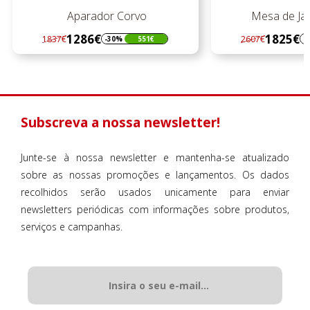
Aparador Corvo
Mesa de Jan
1286€
1825€
1837€
2607€
-30%
551€
-
Regular
Preço
Regular
Preço
preço
preço
Subscreva a nossa newsletter!
Junte-se à nossa newsletter e mantenha-se atualizado
sobre as nossas promoções e lançamentos. Os dados
recolhidos serão usados unicamente para enviar
newsletters periódicas com informações sobre produtos,
serviços e campanhas.