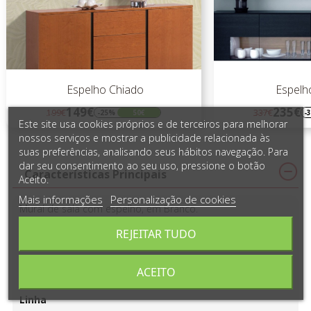
Espelho Moon
235€
337€
564€
-30%
102€
Regular
Preço
Reg
Pre
Este site usa cookies próprios e de terceiros para melhorar
preço
pre
nossos serviços e mostrar a publicidade relacionada às
suas preferências, analisando seus hábitos navegação. Para
dar seu consentimento ao seu uso, pressione o botão
Características Principais
Aceito.
Mais informações
Personalização de cookies
Mural de sala com espelho, em Branco.
Artigo vendido unitariamente (necessária aquisição de 2
REJEITAR TUDO
para criar efeito da imagem).
Acabamento
ACEITO
Lacado
Linha