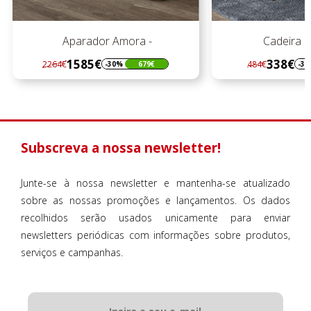
Cadeira Estofada
Mesa 
338€
1
484€
2788€
-30%
146€
Regular
Preço
Regula
Preço
preço
preço
Subscreva a nossa newsletter!
Junte-se à nossa newsletter e mantenha-se atualizado
sobre as nossas promoções e lançamentos. Os dados
recolhidos serão usados unicamente para enviar
newsletters periódicas com informações sobre produtos,
serviços e campanhas.