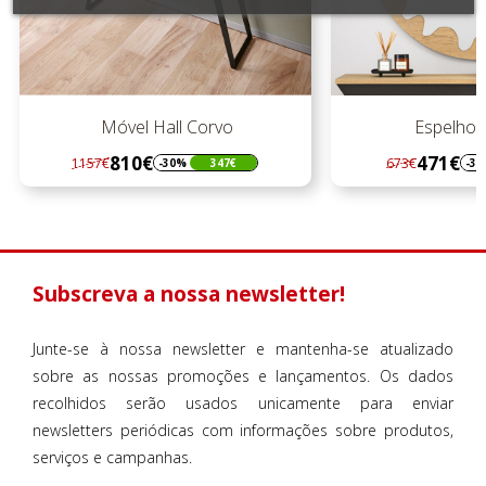
Móvel Hall Corvo
Espelho C
810€
471€
1157€
673€
-30%
347€
-30
Regular
Preço
Regular
Preço
preço
preço
Subscreva a nossa newsletter!
Junte-se à nossa newsletter e mantenha-se atualizado
sobre as nossas promoções e lançamentos. Os dados
recolhidos serão usados unicamente para enviar
newsletters periódicas com informações sobre produtos,
serviços e campanhas.