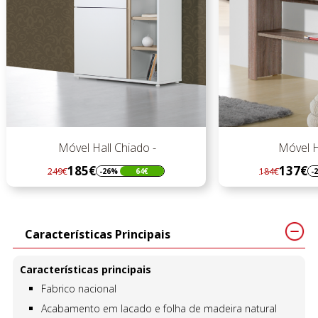
Móvel Hall Chiado -
Móvel Hal
185€
137€
249€
184€
-26%
64€
-26
Regular
Preço
Regular
Preço
preço
preço
Características Principais
Características principais
Fabrico nacional
Acabamento em lacado e folha de madeira natural