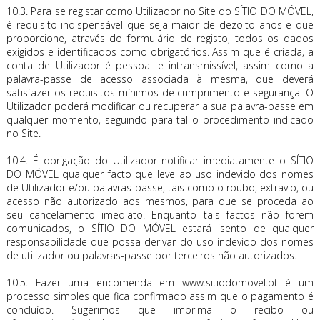
10.3. Para se registar como Utilizador no Site do SÍTIO DO MÓVEL,
é requisito indispensável que seja maior de dezoito anos e que
proporcione, através do formulário de registo, todos os dados
exigidos e identificados como obrigatórios. Assim que é criada, a
conta de Utilizador é pessoal e intransmissível, assim como a
palavra-passe de acesso associada à mesma, que deverá
satisfazer os requisitos mínimos de cumprimento e segurança. O
Utilizador poderá modificar ou recuperar a sua palavra-passe em
qualquer momento, seguindo para tal o procedimento indicado
no Site.
10.4. É obrigação do Utilizador notificar imediatamente o SÍTIO
DO MÓVEL qualquer facto que leve ao uso indevido dos nomes
de Utilizador e/ou palavras-passe, tais como o roubo, extravio, ou
acesso não autorizado aos mesmos, para que se proceda ao
seu cancelamento imediato. Enquanto tais factos não forem
comunicados, o SÍTIO DO MÓVEL estará isento de qualquer
responsabilidade que possa derivar do uso indevido dos nomes
de utilizador ou palavras-passe por terceiros não autorizados.
10.5. Fazer uma encomenda em www.sitiodomovel.pt é um
processo simples que fica confirmado assim que o pagamento é
concluído. Sugerimos que imprima o recibo ou