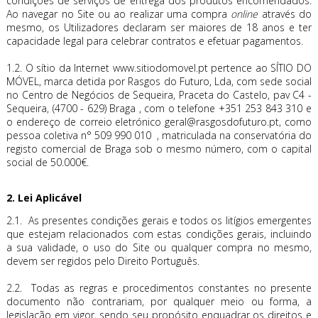
condições de serviços de entrega dos produtos encomendados.
Ao navegar no Site ou ao realizar uma compra
online
através do
mesmo, os Utilizadores declaram ser maiores de 18 anos e ter
capacidade legal para celebrar contratos e efetuar pagamentos.
1.2. O sítio da Internet www.sitiodomovel.pt pertence ao SÍTIO DO
MÓVEL, marca detida por Rasgos do Futuro, Lda, com sede social
no Centro de Negócios de Sequeira, Praceta do Castelo, pav C4 -
Sequeira, (4700 - 629) Braga , com o telefone +351 253 843 310 e
o endereço de correio eletrónico geral@rasgosdofuturo.pt, como
pessoa coletiva n° 509 990 010 , matriculada na conservatória do
registo comercial de Braga sob o mesmo número, com o capital
social de 50.000€.
2. Lei Aplicável
2.1. As presentes condições gerais e todos os litígios emergentes
que estejam relacionados com estas condições gerais, incluindo
a sua validade, o uso do Site ou qualquer compra no mesmo,
devem ser regidos pelo Direito Português.
2.2. Todas as regras e procedimentos constantes no presente
documento não contrariam, por qualquer meio ou forma, a
legislação em vigor, sendo seu propósito enquadrar os direitos e