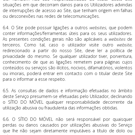
situações em que decorram danos para os Utilizadores advindas
de interrupções de acesso ao Site, que tenham origem em falhas
ou desconexões nas redes de telecomunicações.
6.4. O Site pode possuir ligações a outros
websites
, que podem
conter informações/ferramentas úteis para os seus utilizadores.
As presentes condições gerais não são aplicáveis a
websites
de
terceiros. Como tal, caso o utilizador visite outro
website
,
redirecionado a partir do nosso Site, deve ler a política de
privacidade do mesmo. Se qualquer utilizador tiver, porventura,
conhecimento de que as ligações remetem para páginas cujos
conteúdos ou serviços são ilícitos, nocivos, difamatórios, violentos
ou imorais, poderá entrar em contacto com o titular deste Site
para o informar a esse respeito.
6.5. As consultas de dados e informação efetuadas no âmbito
deste Serviço presumem-se efetuadas pelo Utilizador, declinando
o SÍTIO DO MÓVEL qualquer responsabilidade decorrente da
utilização abusiva ou fraudulenta das informações obtidas.
6.6. O SÍTIO DO MÓVEL não será responsável por quaisquer
perdas ou danos causados por utilizações abusivas do Serviço
que lhe não sejam diretamente imputáveis a título de dolo ou