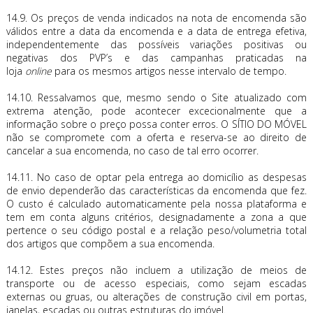
14.9. Os preços de venda indicados na nota de encomenda são
válidos entre a data da encomenda e a data de entrega efetiva,
independentemente das possíveis variações positivas ou
negativas dos PVP’s e das campanhas praticadas na
loja
online
para os mesmos artigos nesse intervalo de tempo.
14.10. Ressalvamos que, mesmo sendo o Site atualizado com
extrema atenção, pode acontecer excecionalmente que a
informação sobre o preço possa conter erros. O SÍTIO DO MÓVEL
não se compromete com a oferta e reserva-se ao direito de
cancelar a sua encomenda, no caso de tal erro ocorrer.
14.11. No caso de optar pela entrega ao domicílio as despesas
de envio dependerão das características da encomenda que fez.
O custo é calculado automaticamente pela nossa plataforma e
tem em conta alguns critérios, designadamente a zona a que
pertence o seu código postal e a relação peso/volumetria total
dos artigos que compõem a sua encomenda.
14.12. Estes preços não incluem a utilização de meios de
transporte ou de acesso especiais, como sejam escadas
externas ou gruas, ou alterações de construção civil em portas,
janelas, escadas ou outras estruturas do imóvel.