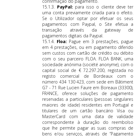
confirmação do pagamento.
15.1.3.
PayPal:
para isso o cliente deve ter
uma conta previamente criada para o efeito.
Se o Utilizador optar por efetuar os seus
pagamentos com Paypal, o Site efetua a
transação através da gateway de
pagamentos digitais da Paypal.
15.1.4.
Floa:
Pague em 3 prestações, pague
em 4 prestações, ou em pagamento diferido
sem custos com cartão de crédito ou débito
com o seu parceiro FLOA. FLOA BANK, uma
sociedade anónima (société anonyme), com o
capital social de € 72.297.200, registada no
registo comercial de Bordeaux com o
número 434 130 423, com sede em Bâtiment
G7 - 71 Rue Lucien Faure em Boreaux (33300),
FRANCE, oferece soluções de pagamento
reservadas a particulares (pessoas singulares
maiores de idade) residentes em Portugal e
titulares de um cartão bancário Visa ou
MasterCard com uma data de validade
correspondente à duração do reembolso
que lhe permite pagar as suas compras de
bens e/ou serviços, através de ”Pagamento