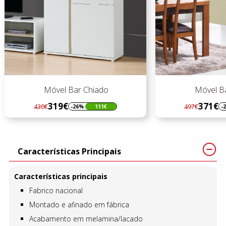
Móvel Bar Chiado
Móvel Bar Ch
319€
371€
430€
497€
-26%
111€
-25%
Regular
Preço
Regular
Preço
preço
preço
Características Principais
Características principais
Fabrico nacional
Montado e afinado em fábrica
Acabamento em melamina/lacado