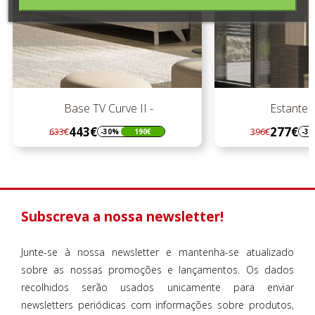
Base TV Curve II -
Estante C
443€
277€
633€
396€
-30%
190€
-3
Regular
Preço
Regular
Preço
preço
preço
Subscreva a nossa newsletter!
Junte-se à nossa newsletter e mantenha-se atualizado
sobre as nossas promoções e lançamentos. Os dados
recolhidos serão usados unicamente para enviar
newsletters periódicas com informações sobre produtos,