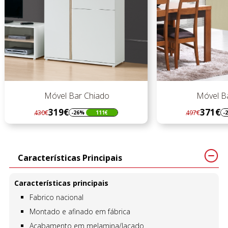
Móvel Bar Chiado
Móvel Bar
319€
371€
430€
497€
-26%
111€
-25
Regular
Preço
Regular
Preço
preço
preço
Características Principais
Características principais
Fabrico nacional
Montado e afinado em fábrica
Acabamento em melamina/lacado