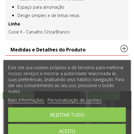
Espaço para arrumação
Design simples e de linhas retas
Linha
Curve II - Carvalho Cinza/Branco
Medidas e Detalhes do Produto
Este site usa cookies próprios e de terceiros para melhorar
ARTIGOS COMPLEMENTARES
nossos serviços e mostrar a publicidade relacionada às
suas preferências, analisando seus hábitos navegação. Para
dar seu consentimento ao seu uso, pressione o botão
Aceito.
Mais informações
Personalização de cookies
REJEITAR TUDO
ACEITO