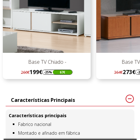
Base TV Chiado -
273€
364€
-25%
91€
Regular
Preço
preço
Características Principais
Características principais
Fabrico nacional
Montado e afinado em fábrica