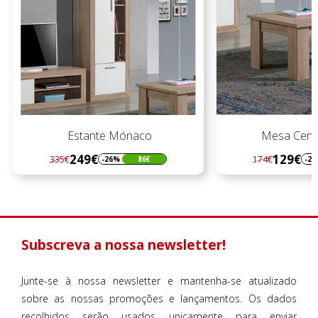
naco
Mesa Cent. Mónaco
129€
174€
86€
-26%
45€
Regular
Preço
preço
Subscreva a nossa newsletter!
Junte-se à nossa newsletter e mantenha-se atualizado
sobre as nossas promoções e lançamentos. Os dados
recolhidos serão usados unicamente para enviar