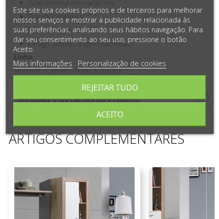
Acabamento em melamina
Este site usa cookies próprios e de terceiros para melhorar
Puxador metálico
nossos serviços e mostrar a publicidade relacionada às
suas preferências, analisando seus hábitos navegação. Para
Vão com prateleira
dar seu consentimento ao seu uso, pressione o botão
Design simples e de linhas retas
Aceito.
Linha
Mais informações
Personalização de cookies
Mónaco - Carvalho Natura/Branco
REJEITAR TUDO
Medidas e Detalhes do Produto
ACEITO
ARTIGOS COMPLEMENTARES