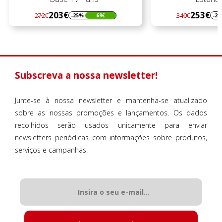
203€
253€
272€
340€
-25%
69€
-2
Regular
Preço
Regular
Preço
preço
preço
Subscreva a nossa newsletter!
Junte-se à nossa newsletter e mantenha-se atualizado
sobre as nossas promoções e lançamentos. Os dados
recolhidos serão usados unicamente para enviar
newsletters periódicas com informações sobre produtos,
serviços e campanhas.