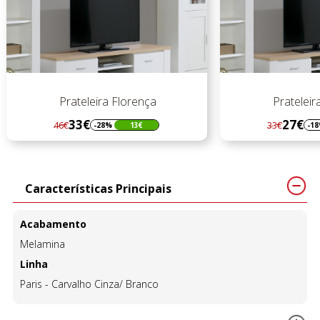
Prateleira Florença
Prateleir
33€
27€
46€
33€
-28%
13€
-1
Regular
Preço
Regular
Preço
preço
preço
Características Principais
Acabamento
Melamina
Linha
Paris - Carvalho Cinza/ Branco