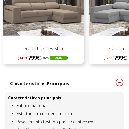
Sofá Chaise Foshan
Sofá Chaise
799€
799€
1082€
1082€
-26%
283€
-26
Regular
Preço
Regular
Preço
preço
preço
Características Principais
Características principais
Fabrico nacional
Estrutura em madeira maciça
Revestimento testado para uso intensivo