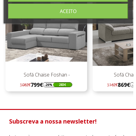
ACEITO
Sofá Chaise Foshan -
Sofá Chais
799€
869€
1082€
1162€
-26%
283€
-2
Regular
Preço
Regular
Preço
preço
preço
Subscreva a nossa newsletter!