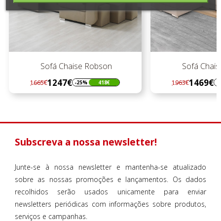
Sofá Chaise Robson
Sofá Chaise
1247€
1469€
1665€
1963€
-25%
418€
-2
Regular
Preço
Regular
Preço
preço
preço
Subscreva a nossa newsletter!
Junte-se à nossa newsletter e mantenha-se atualizado
sobre as nossas promoções e lançamentos. Os dados
recolhidos serão usados unicamente para enviar
newsletters periódicas com informações sobre produtos,
serviços e campanhas.