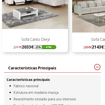
Sofá Canto Deryl
Sofá Can
2033€
2143€
2711€
2858€
-25%
678€
Regular
Preço
Regular
Preço
preço
preço
Características Principais
Características principais
Fabrico nacional
Estrutura em madeira maciça
Revestimento testado para uso intensivo