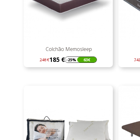
Colchão Memosleep
185 €
-25%
63€
248 €
742
Regular
Preço
Re
Pr
preço
pr