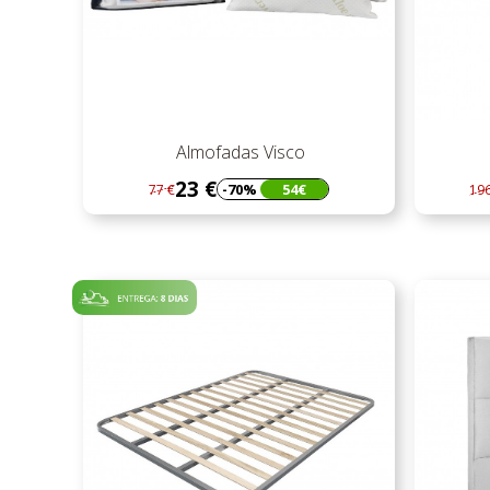
Almofadas Visco
23 €
-70%
54€
77 €
196
Regular
Preço
Re
Pr
preço
pr