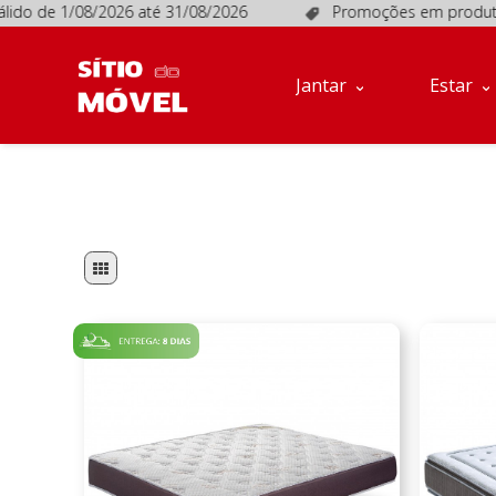
ido de 1/08/2026 até 31/08/2026
Promoções em produtos se
Jantar
Estar
Móveis
Jantar
Estar
de
Apoio
Sofás
Quartos
Descanso
Conta