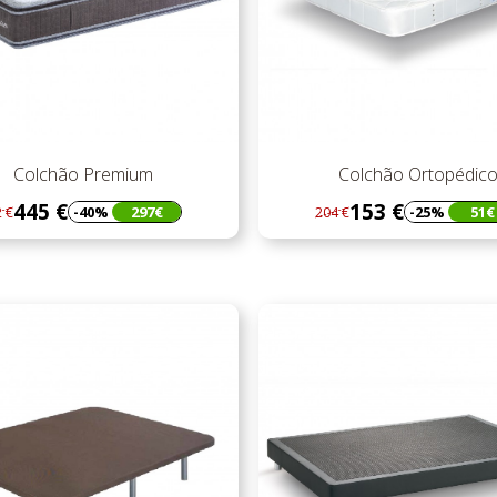
Colchão Premium
Colchão Ortopédic
445 €
153 €
-40%
297€
-25%
51€
 €
204 €
gular
eço
Regular
Preço
eço
preço