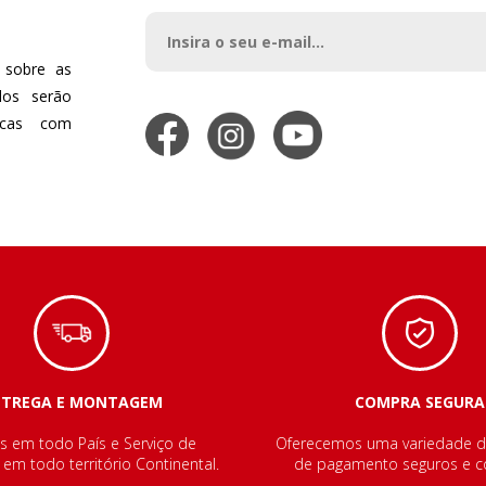
 sobre as
dos serão
dicas com
NTREGA E MONTAGEM
COMPRA SEGURA
s em todo País e Serviço de
Oferecemos uma variedade 
m todo território Continental.
de pagamento seguros e co