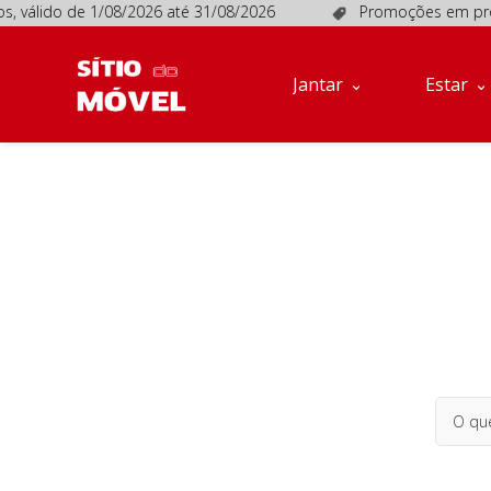
, válido de 1/08/2026 até 31/08/2026
Promoções em produ
Jantar
Estar
Móveis
Jantar
Estar
de
Apoio
Sofás
Quartos
Descanso
Conta