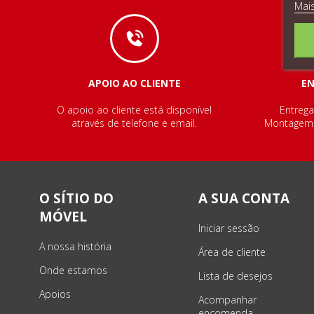
Mai
APOIO AO CLIENTE
E
O apoio ao cliente está disponível
Entrega
através de telefone e email.
Montagem e
O SÍTIO DO
A SUA CONTA
MÓVEL
Iniciar sessão
A nossa história
Área de cliente
Onde estamos
Lista de desejos
Apoios
Acompanhar
encomenda