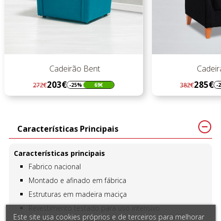
Cadeirão Bent
Cadeira
203€
285€
272€
382€
-25%
69€
-
Regular
Preço
Regular
Preço
preço
preço
Características Principais
Características principais
Fabrico nacional
Montado e afinado em fábrica
Estruturas em madeira maciça
Revestimento testado para uso intensivo
Este site usa cookies próprios e de terceiros para melhorar