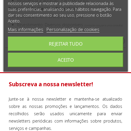
Resistência à abrasão: > 80 000 ciclos
nossos serviços e mostrar a publicidade relacionada às
Outros acabamentos disponíveis
suas preferências, analisando seus hábitos navegação. Para
dar seu consentimento ao seu uso, pressione o botão
Estrutura: Preto, Branco e Cerejeira
Aceito.
Revestimento: Diversos disponíveis
(contacte-nos para uma consulta)
Mais informações
Personalização de cookies
Medidas e Detalhes do Produto
REJEITAR TUDO
ACEITO
Subscreva a nossa newsletter!
Junte-se à nossa newsletter e mantenha-se atualizado
sobre as nossas promoções e lançamentos. Os dados
recolhidos serão usados unicamente para enviar
newsletters periódicas com informações sobre produtos,
serviços e campanhas.