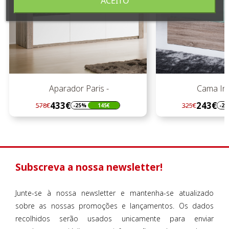
ACEITO
Aparador Paris -
Cama Ind.
433€
243€
578€
325€
-25%
145€
-25
Regular
Preço
Regular
Preço
preço
preço
Subscreva a nossa newsletter!
Junte-se à nossa newsletter e mantenha-se atualizado
sobre as nossas promoções e lançamentos. Os dados
recolhidos serão usados unicamente para enviar