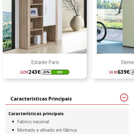
Estante Paris
Elemen
243€
639€
325€
913€
-25%
82€
-3
Regular
Preço
Regular
Preço
preço
preço
Características Principais
Características principais
Fabrico nacional
Montado e afinado em fábrica