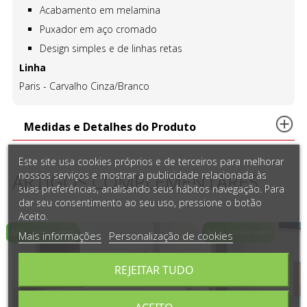
Acabamento em melamina
Puxador em aço cromado
Design simples e de linhas retas
Linha
Paris - Carvalho Cinza/Branco
Medidas e Detalhes do Produto
Este site usa cookies próprios e de terceiros para melhorar
nossos serviços e mostrar a publicidade relacionada às
ARTIGOS COMPLEMENTARES
suas preferências, analisando seus hábitos navegação. Para
dar seu consentimento ao seu uso, pressione o botão
Aceito.
Mais informações
Personalização de cookies
REJEITAR TUDO