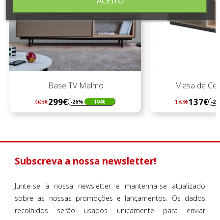
ACEITO
Base TV Malmo
Mesa de Cen
299€
137€
403€
183€
-26%
104€
-2
Regular
Preço
Regular
Preço
preço
preço
Subscreva a nossa newsletter!
Junte-se à nossa newsletter e mantenha-se atualizado
sobre as nossas promoções e lançamentos. Os dados
recolhidos serão usados unicamente para enviar