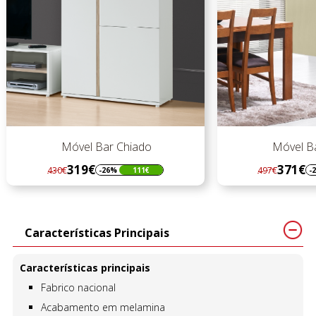
Móvel Bar Chiado
Móvel Bar
319€
371€
430€
497€
-26%
111€
-25
Regular
Preço
Regular
Preço
preço
preço
Características Principais
Características principais
Fabrico nacional
Acabamento em melamina