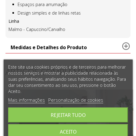
Espaços para arrumação
Design simples e de linhas retas
Linha
Malmo - Capuccino/Carvalho
Medidas e Detalhes do Produto
Este site usa cookies próprios e de terceiros para melhorar
ARTIGOS COMPLEMENTARES
nossos serviços e mostrar a publicidade relacionada às
suas preferências, analisando seus hábitos navegação. Para
dar seu consentimento ao seu uso, pressione o botão
Aceito.
Mais informações
Personalização de cookies
REJEITAR TUDO
ACEITO