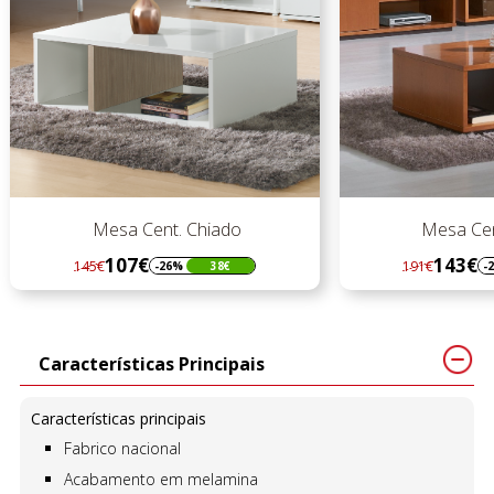
Mesa Cent. Chiado
Mesa Cen
107€
143€
145€
191€
-26%
38€
-
Regular
Preço
Regular
Preço
preço
preço
Características Principais
Características principais
Fabrico nacional
Acabamento em melamina