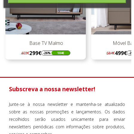
Base TV Malmo
Móvel Ba
299€
499€
403€
684€
-26%
104€
-2
Regular
Preço
Regular
Preço
preço
preço
Subscreva a nossa newsletter!
Junte-se à nossa newsletter e mantenha-se atualizado
sobre as nossas promoções e lançamentos. Os dados
recolhidos serão usados unicamente para enviar
newsletters periódicas com informações sobre produtos,