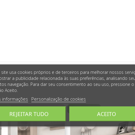
 site usa cookies próprios e de terceiros para melhorar nossos servi
strar a publicidade relacionada às suas preferências, analisando se
tos navegação. Para dar seu consentimento ao seu uso, pressione o
o Aceito.
s informações
Personalização de cookies
REJEITAR TUDO
ACEITO