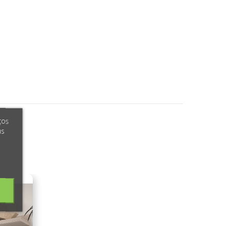
ços
us