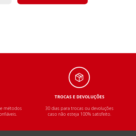
TROCAS E DEVOLUÇÕES
de métodos
30 dias para trocas ou devoluções
nfiáveis.
caso não esteja 100% satisfeito.