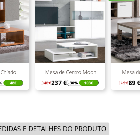
e Centro Moon
Mesa de Centro Paris
Me
 €
89 €
-30%
103€
-25%
30€
119 €
119
Regular
Preço
Reg
Pre
preço
pre
EDIDAS E DETALHES DO PRODUTO