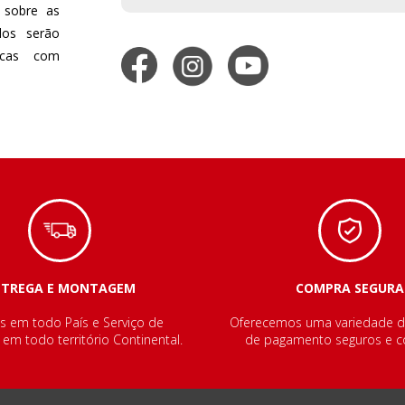
 sobre as
dos serão
dicas com
NTREGA E MONTAGEM
COMPRA SEGURA
s em todo País e Serviço de
Oferecemos uma variedade 
m todo território Continental.
de pagamento seguros e co