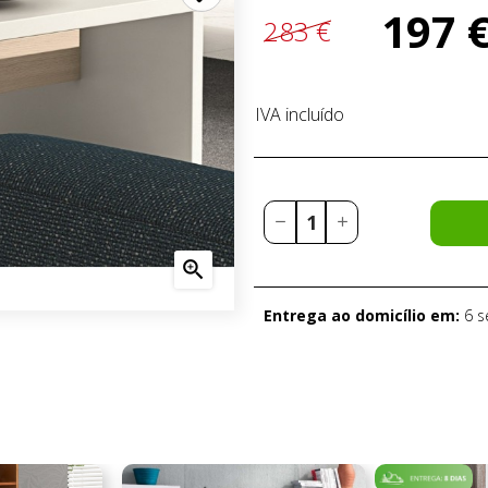
197 
283 €
IVA incluído

Entrega ao domicílio em:
6 