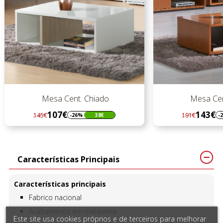
o
Mesa Cent. Chiado
143€
191€
-25%
48€
Regular
Preço
preço
Características Principais
Características principais
Fabrico nacional
Acabamento em melamina
Este site usa cookies próprios e de terceiros para melhorar