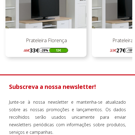
orença
Prateleira Florença
27€
33€
13€
-18%
6€
Regular
Preço
preço
Subscreva a nossa newsletter!
Junte-se à nossa newsletter e mantenha-se atualizado
sobre as nossas promoções e lançamentos. Os dados
recolhidos serão usados unicamente para enviar
newsletters periódicas com informações sobre produtos,
serviços e campanhas.