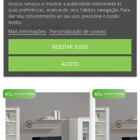
Espaço para arrumação
nossos serviços e mostrar a publicidade relacionada às
suas preferências, analisando seus hábitos navegação. Para
Design simples e de linhas retas
dar seu consentimento ao seu uso, pressione o botão
Linha
Aceito.
Florença - Branco/Carvalho
Mais informações
Personalização de cookies
Medidas e Detalhes do Produto
REJEITAR TUDO
ACEITO
ARTIGOS COMPLEMENTARES