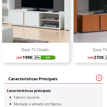
Base TV Chiado -
Base TV 
199€
273€
266€
364€
-25%
67€
-
Regular
Preço
Regular
Preço
preço
preço
Características Principais
Características principais
Fabrico nacional
Montado e afinado em fábrica