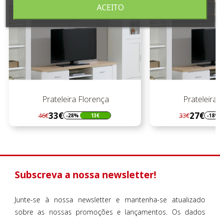
ACEITO
Prateleira Florença
Prateleira
33€
27€
46€
33€
-28%
13€
-18%
Regular
Preço
Regular
Preço
preço
preço
Subscreva a nossa newsletter!
Junte-se à nossa newsletter e mantenha-se atualizado
sobre as nossas promoções e lançamentos. Os dados