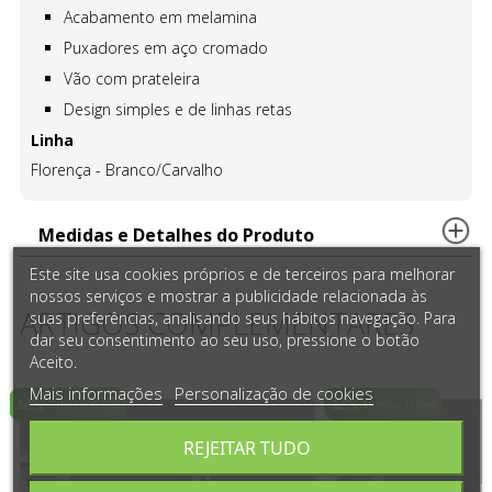
Acabamento em melamina
Puxadores em aço cromado
Vão com prateleira
Design simples e de linhas retas
Linha
Florença - Branco/Carvalho
Medidas e Detalhes do Produto
Este site usa cookies próprios e de terceiros para melhorar
nossos serviços e mostrar a publicidade relacionada às
ARTIGOS COMPLEMENTARES
suas preferências, analisando seus hábitos navegação. Para
dar seu consentimento ao seu uso, pressione o botão
Aceito.
Mais informações
Personalização de cookies
REJEITAR TUDO