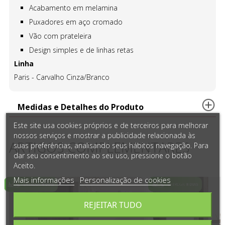
Acabamento em melamina
Puxadores em aço cromado
Vão com prateleira
Design simples e de linhas retas
Linha
Paris - Carvalho Cinza/Branco
Medidas e Detalhes do Produto
Este site usa cookies próprios e de terceiros para melhorar
nossos serviços e mostrar a publicidade relacionada às
ARTIGOS COMPLEMENTARES
suas preferências, analisando seus hábitos navegação. Para
dar seu consentimento ao seu uso, pressione o botão
Aceito.
Mais informações
Personalização de cookies
REJEITAR TUDO