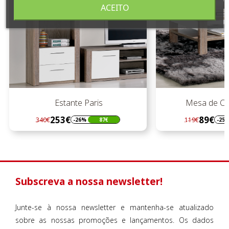
ACEITO
Estante Paris
Mesa de Centr
253€
89€
340€
119€
-26%
87€
-25%
Regular
Preço
Regular
Preço
preço
preço
Subscreva a nossa newsletter!
Junte-se à nossa newsletter e mantenha-se atualizado
sobre as nossas promoções e lançamentos. Os dados