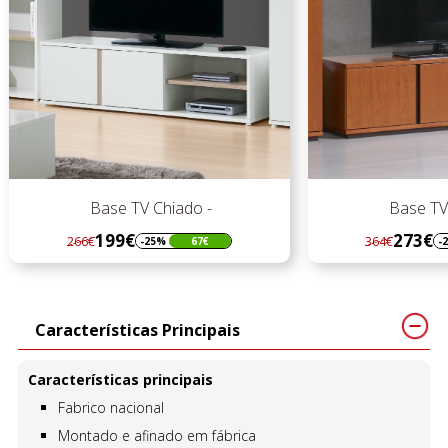
Base TV Chiado -
Base TV Chiado -
199€
273€
266€
364€
-25%
67€
-25%
91€
Regular
Preço
Regular
Preço
preço
preço
Características Principais
Características principais
Fabrico nacional
Montado e afinado em fábrica