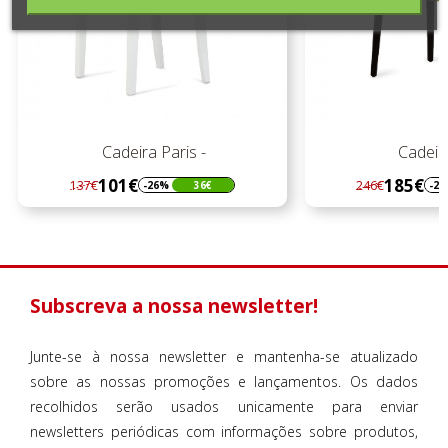
Cadeira Paris -
Cadeir
101€
185€
137€
246€
-26%
36€
-2
Regular
Preço
Regular
Preço
preço
preço
Subscreva a nossa newsletter!
Junte-se à nossa newsletter e mantenha-se atualizado
sobre as nossas promoções e lançamentos. Os dados
recolhidos serão usados unicamente para enviar
newsletters periódicas com informações sobre produtos,