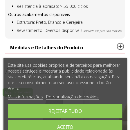
Resistência à abrasão: > 55 000 ciclos
Outros acabamentos disponíveis
Estrutura: Preto, Branco e Cerejeira
Revestimento: Diversos disponíveis
(contacte-nos para uma consulta)
Medidas e Detalhes do Produto
Este site usa cookies próprios e de terceiros para melhorar
ARTIGOS COMPLEMENTARES
nossos serviços e mostrar a publicidade relacionada às
suas preferências, analisando seus hábitos navegação. Para
dar seu consentimento ao seu uso, pressione o botão
Aceito.
Mais informações
Personalização de cookies
REJEITAR TUDO
ACEITO