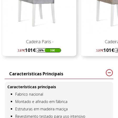
Cadeira Paris -
Cadeira
101€
101€
137€
137€
-26%
36€
-
Regular
Preço
Regular
Preço
preço
preço
Características Principais
Características principais
Fabrico nacional
Montado e afinado em fábrica
Estruturas em madeira maciça
Revestimento testado para uso intensivo