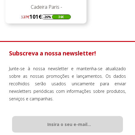
Cadeira Paris -
101€
137€
-26%
36€
Regular
Preço
preço
Subscreva a nossa newsletter!
Junte-se à nossa newsletter e mantenha-se atualizado
sobre as nossas promoções e lançamentos. Os dados
recolhidos serão usados unicamente para enviar
newsletters periódicas com informações sobre produtos,
serviços e campanhas.