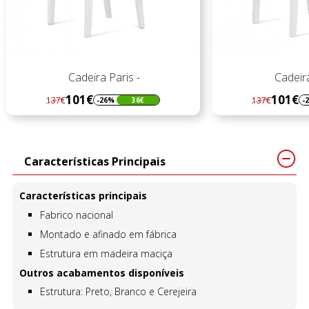
Cadeira Paris -
Cadeira
101€
101€
137€
137€
-26%
36€
-
Regular
Preço
Regular
Preço
preço
preço
Características Principais
Características principais
Fabrico nacional
Montado e afinado em fábrica
Estrutura em madeira maciça
Outros acabamentos disponíveis
Estrutura: Preto, Branco e Cerejeira