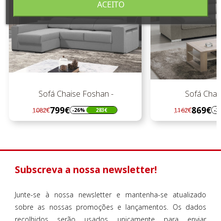
ACEITO
Sofá Chaise Foshan -
Sofá Chais
799€
869€
1082€
1162€
-26%
283€
-2
Regular
Preço
Regular
Preço
preço
preço
Subscreva a nossa newsletter!
Junte-se à nossa newsletter e mantenha-se atualizado
sobre as nossas promoções e lançamentos. Os dados
recolhidos serão usados unicamente para enviar