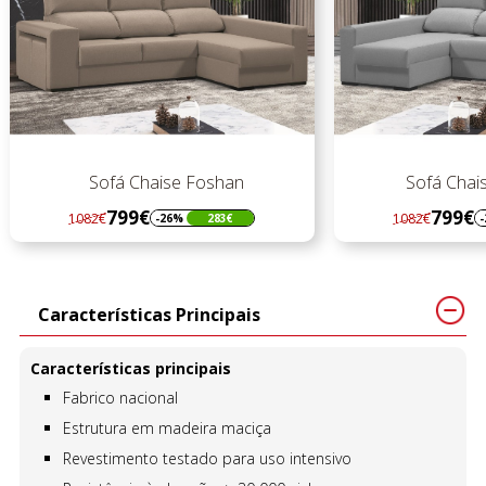
Sofá Chaise Foshan
Sofá Chais
799€
799€
1082€
1082€
-26%
283€
-
Regular
Preço
Regular
Preço
preço
preço
Características Principais
Características principais
Fabrico nacional
Estrutura em madeira maciça
Revestimento testado para uso intensivo