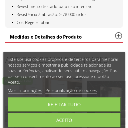
Revestimento testado para uso intensivo
Resistência à abrasão: > 78 000 ciclos
Cor: Bege e Tabac
Medidas e Detalhes do Produto
ARTIGOS COMPLEMENTARES
Este site usa cookies próprios e de terceiros para melhorar
nossos serviços e mostrar a publicidade relacionada às
suas preferências, analisando seus hábitos navegação. Para
dar seu consentimento ao seu uso, pressione o botão
Aceito.
Mais informações
Personalização de cookies
REJEITAR TUDO
ACEITO