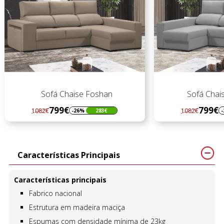
Sofá Chaise Foshan
Sofá Chaise Fos
799€
799€
1082€
1082€
-26%
283€
-26%
Regular
Preço
Regular
Preço
preço
preço
Características Principais
Características principais
Fabrico nacional
Estrutura em madeira maciça
Espumas com densidade mínima de 23kg