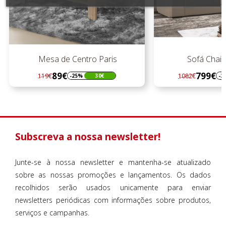
Mesa de Centro Paris
Sofá Chaise 
89€
799€
119€
1082€
-25%
30€
-26%
Regular
Preço
Regular
Preço
preço
preço
Subscreva a nossa newsletter!
Junte-se à nossa newsletter e mantenha-se atualizado
sobre as nossas promoções e lançamentos. Os dados
recolhidos serão usados unicamente para enviar
newsletters periódicas com informações sobre produtos,
serviços e campanhas.