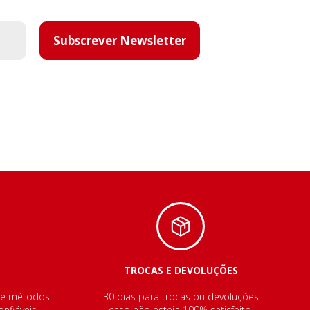
Subscrever Newsletter
TROCAS E DEVOLUÇÕES
de métodos
30 dias para trocas ou devoluções
nfiáveis.
caso não esteja 100% satisfeito.