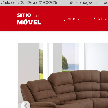
do de 1/08/2026 até 31/08/2026
Promoções em produtos se
Jantar
Estar
Móveis
Jantar
Estar
de
Apoio
Sofás
Quartos
Descanso
Conta