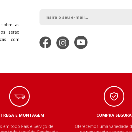
 sobre as
dos serão
dicas com
NTREGA E MONTAGEM
COMPRA SEGURA
s em todo País e Serviço de
Oferecemos uma variedade 
m todo território Continental.
de pagamento seguros e co