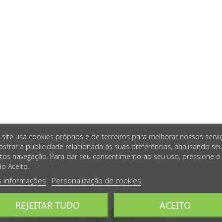
 site usa cookies próprios e de terceiros para melhorar nossos servi
strar a publicidade relacionada às suas preferências, analisando se
tos navegação. Para dar seu consentimento ao seu uso, pressione o
o Aceito.
s informações
Personalização de cookies
REJEITAR TUDO
ACEITO