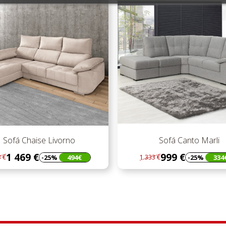
Sofá Chaise Livorno
Sofá Canto Marli
1 469 €
999 €
-25%
494€
-25%
334
 €
1 333 €
ular
ço
Regular
Preço
ço
preço