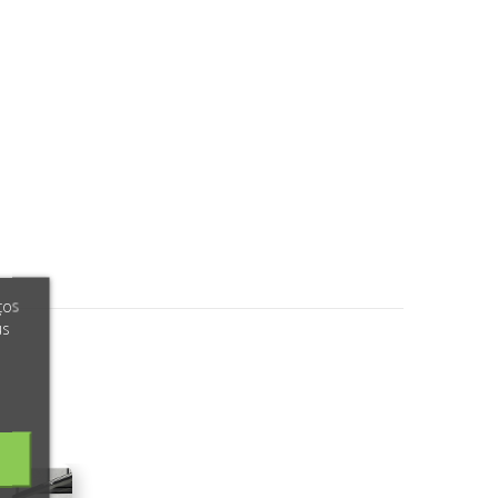
ços
us