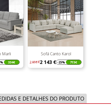
 Marli
Sofá Canto Karol
2 143 €
5%
334€
-25%
715€
2 858 €
Regular
Preço
preço
EDIDAS E DETALHES DO PRODUTO