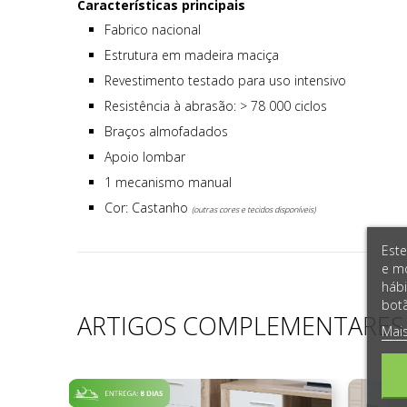
Características principais
Fabrico nacional
Estrutura em madeira maciça
Revestimento testado para uso intensivo
Resistência à abrasão: > 78 000 ciclos
Braços almofadados
Apoio lombar
1 mecanismo manual
Cor: Castanho
(outras cores e tecidos disponíveis)
Este
e mo
hábi
botã
ARTIGOS COMPLEMENTARES
Mai