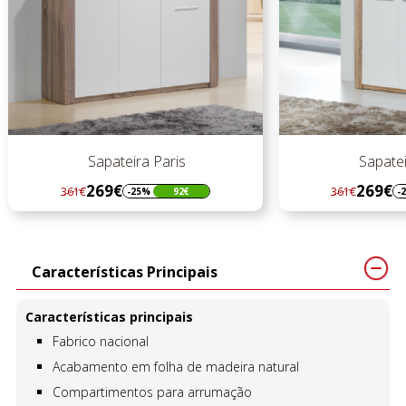
Sapateira Paris
Sapateira
269€
269€
361€
361€
-25%
92€
-25
Regular
Preço
Regular
Preço
preço
preço
Características Principais
Características principais
Fabrico nacional
Acabamento em folha de madeira natural
Compartimentos para arrumação