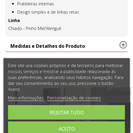
Prateleiras internas
Design simples e de linhas retas
Linha
Chiado - Pinho Mel/Wenguê
Medidas e Detalhes do Produto
Este site usa cookies próprios e de terceiros para melhorar
ARTIGOS COMPLEMENTARES
nossos serviços e mostrar a publicidade relacionada às
suas preferências, analisando seus hábitos navegação. Para
dar seu consentimento ao seu uso, pressione o botão
Aceito.
Mais informações
Personalização de cookies
REJEITAR TUDO
ACEITO