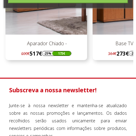
Aparador Chiado -
Base TV C
517€
273€
690€
364€
-25%
173€
-2
Regular
Preço
Regular
Preço
preço
preço
Subscreva a nossa newsletter!
Junte-se à nossa newsletter e mantenha-se atualizado
sobre as nossas promoções e lançamentos. Os dados
recolhidos serão usados unicamente para enviar
newsletters periódicas com informações sobre produtos,
serviços e campanhas.