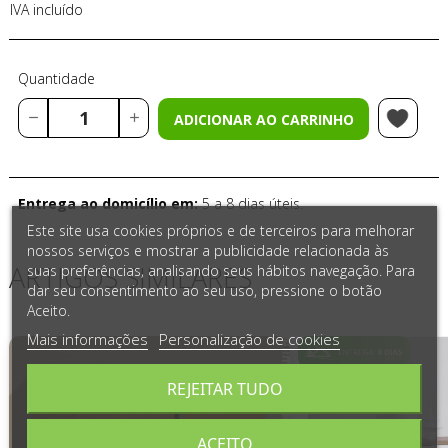
IVA incluído
Quantidade
ADICIONAR AO CARRINHO
Entrega ao domicílio em:
5 a 8 dias úteis.
Este site usa cookies próprios e de terceiros para melhorar
nossos serviços e mostrar a publicidade relacionada às
ARTIGOS SIMILARES
suas preferências, analisando seus hábitos navegação. Para
dar seu consentimento ao seu uso, pressione o botão
Aceito.
Mais informações
Personalização de cookies
REJEITAR TUDO
ACEITO