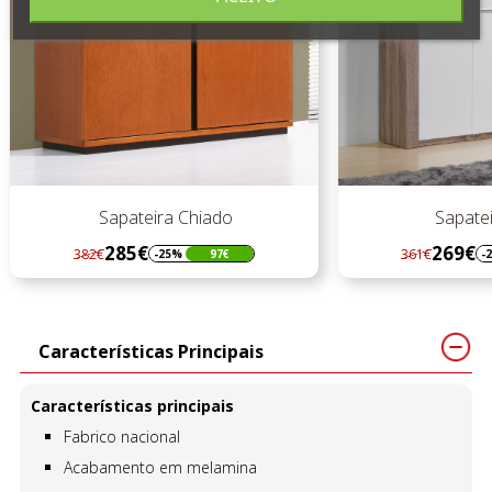
Sapateira Paris
Sapatei
269€
289€
361€
386€
-25%
92€
-
Regular
Preço
Regular
Preço
preço
preço
Características Principais
Características principais
Fabrico nacional
Acabamento em melamina