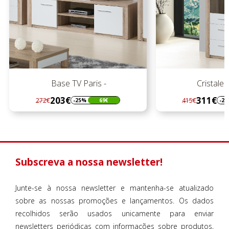
Cristaleira Paris
Estante
311€
253€
415€
340€
-25%
104€
-2
Regular
Preço
Regular
Preço
preço
preço
Subscreva a nossa newsletter!
Junte-se à nossa newsletter e mantenha-se atualizado
sobre as nossas promoções e lançamentos. Os dados
recolhidos serão usados unicamente para enviar
newsletters periódicas com informações sobre produtos,