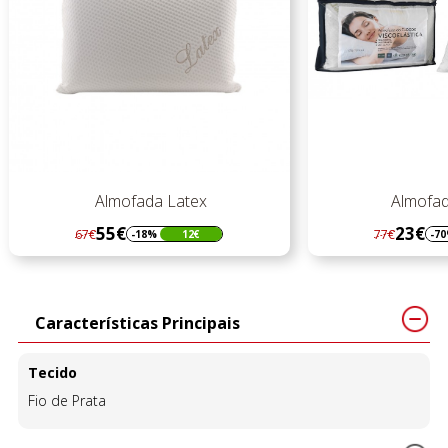
Almofada Latex
Almofad
55€
23€
67€
77€
-18%
12€
-7
Regular
Preço
Regular
Preço
preço
preço
Características Principais
Tecido
Fio de Prata