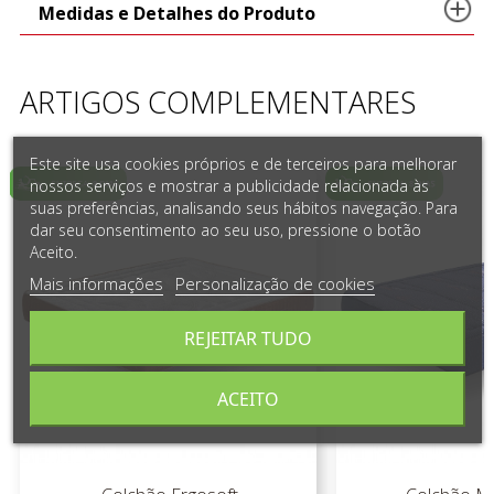
Medidas e Detalhes do Produto
ARTIGOS COMPLEMENTARES
Este site usa cookies próprios e de terceiros para melhorar
nossos serviços e mostrar a publicidade relacionada às
suas preferências, analisando seus hábitos navegação. Para
dar seu consentimento ao seu uso, pressione o botão
Aceito.
Mais informações
Personalização de cookies
REJEITAR TUDO
ACEITO