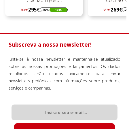
Colchão Ergosoft
Colchão Mu
295€
269€
396€
359€
-26%
101€
-2
Regular
Preço
Regular
Preço
preço
preço
Subscreva a nossa newsletter!
Junte-se à nossa newsletter e mantenha-se atualizado
sobre as nossas promoções e lançamentos. Os dados
recolhidos serão usados unicamente para enviar
newsletters periódicas com informações sobre produtos,
serviços e campanhas.