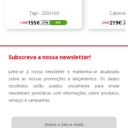
Tapi - 200x160
Cabeceir
155€
219€
196€
295€
-21%
41€
-2
Regular
Preço
Regular
Preço
preço
preço
Subscreva a nossa newsletter!
Junte-se à nossa newsletter e mantenha-se atualizado
sobre as nossas promoções e lançamentos. Os dados
recolhidos serão usados unicamente para enviar
newsletters periódicas com informações sobre produtos,
serviços e campanhas.