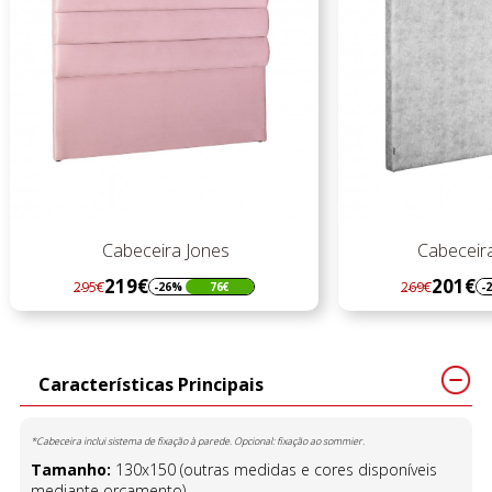
Cabeceira Jones
Cabeceira
219€
201€
295€
269€
-26%
76€
-
Regular
Preço
Regular
Preço
preço
preço
Características Principais
*Cabeceira inclui sistema de fixação à parede. Opcional: fixação ao sommier.
Tamanho:
130x150 (outras medidas e cores disponíveis
mediante orçamento)