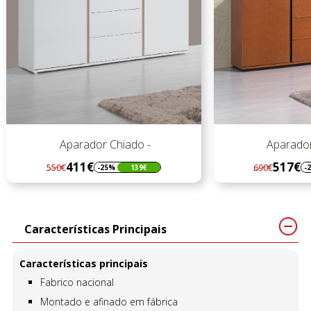
Aparador Chiado -
Aparador C
411€
517€
550€
690€
-25%
139€
-25
Regular
Preço
Regular
Preço
preço
preço
Características Principais
Características principais
Fabrico nacional
Montado e afinado em fábrica