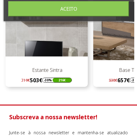
ACEITO
Estante Sintra
Base TV S
503€
657€
719€
938€
-30%
216€
-30
Regular
Preço
Regular
Preço
preço
preço
Subscreva a nossa newsletter!
Junte-se à nossa newsletter e mantenha-se atualizado