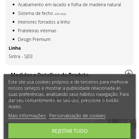
Acabamento em lacado e folha de madeira natural
Sistema de fecho
soft-close
Interiores forrados a linho
Prateleiras internas
Design Premium
Linha
Sintra - SJ03
Medidas e Detalhes do Produto
Este site usa cookies próprios e de terceiros para melhorar
nossos serviços e mostrar a publicidade relacionada às
suas preferências, analisando seus hábitos navegação. Para
ARTIGOS COMPLEMENTARES
dar seu consentimento ao seu uso, pressione o botão
Aceito.
Mais informações
Personalização de cookies
REJEITAR TUDO