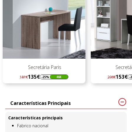
Secretária Paris
Secretár
135€
153€
181€
206€
-25%
46€
-
Regular
Preço
Regular
Preço
preço
preço
Características Principais
Características principais
Fabrico nacional