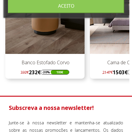
ACEITO
Banco Estofado Corvo
Cama de Ca
232€
1503€
332€
2147€
-30%
100€
-
Regular
Preço
Regular
Preço
preço
preço
Subscreva a nossa newsletter!
Junte-se à nossa newsletter e mantenha-se atualizado
sobre as nossas promoções e lançamentos. Os dados