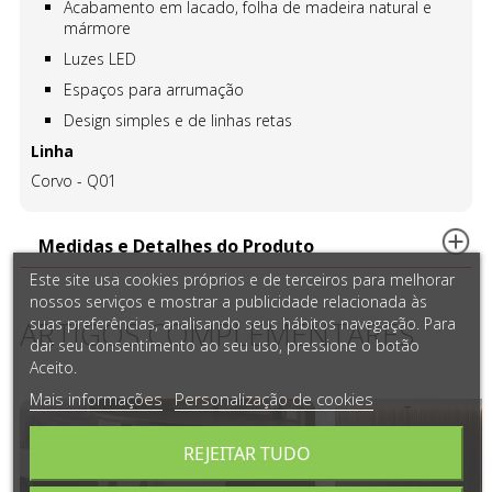
Acabamento em lacado, folha de madeira natural e
mármore
Luzes LED
Espaços para arrumação
Design simples e de linhas retas
Linha
Corvo - Q01
Medidas e Detalhes do Produto
Este site usa cookies próprios e de terceiros para melhorar
nossos serviços e mostrar a publicidade relacionada às
suas preferências, analisando seus hábitos navegação. Para
ARTIGOS COMPLEMENTARES
dar seu consentimento ao seu uso, pressione o botão
Aceito.
Mais informações
Personalização de cookies
REJEITAR TUDO