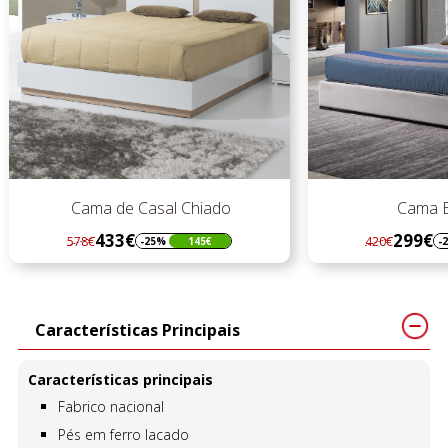
Cama de Casal Chiado
Cama Estofada
433€
299€
578€
420€
-25%
145€
-29%
121€
Regular
Preço
Regular
Preço
preço
preço
Características Principais
Características principais
Fabrico nacional
Pés em ferro lacado