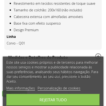
Revestimento em tecidos resistentes de toque suave
Tamanho de colchão: 200x160 (não incluído)
Cabeceira extensa com almofadas amovíveis
Base fixa com efeito suspenso
Design Premium
Linha
Corvo - Q01
Medidas e Detalhes do Produto
Este site usa cookies próprios e de terceiros para melhorar
nossos serviços e mostrar a publicidade relacionada às
suas preferências, analisando seus hábitos navegação. Para
ARTIGOS COMPLEMENTARES
dar seu consentimento ao seu uso, pressione o botão
Aceito.
Mais informações
Personalização de cookies
REJEITAR TUDO