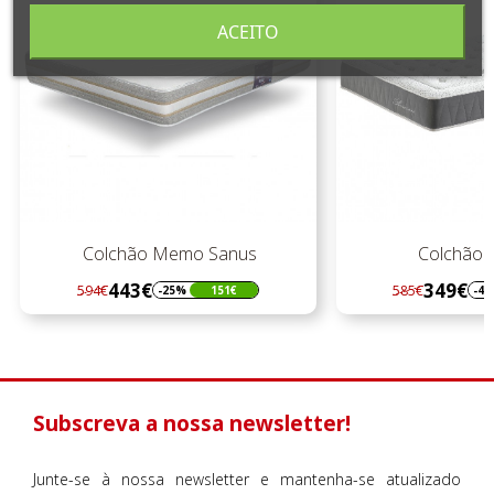
ACEITO
Colchão Memo Sanus
Colchão Prince
443€
349€
594€
585€
-25%
151€
-40%
2
Regular
Preço
Regular
Preço
preço
preço
Subscreva a nossa newsletter!
Junte-se à nossa newsletter e mantenha-se atualizado