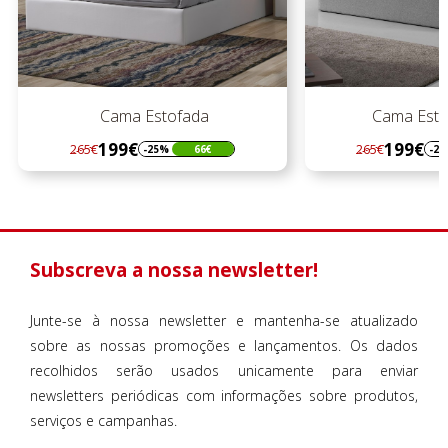
Cama Estof. Capital
Cama
199€
1
265€
265€
-25%
66€
Regular
Preço
Regul
Preço
preço
preço
Subscreva a nossa newsletter!
Junte-se à nossa newsletter e mantenha-se atualizado
sobre as nossas promoções e lançamentos. Os dados
recolhidos serão usados unicamente para enviar
newsletters periódicas com informações sobre produtos,
serviços e campanhas.