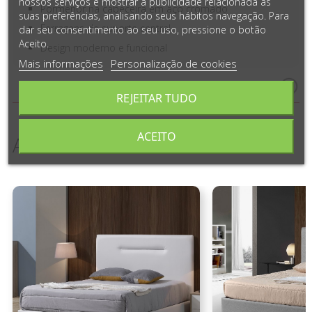
nossos serviços e mostrar a publicidade relacionada às
Pormenor na cabeceira em aço cromado
suas preferências, analisando seus hábitos navegação. Para
Ferragens de suporte central
dar seu consentimento ao seu uso, pressione o botão
Aceito.
Design moderno e funcional
Mais informações
Personalização de cookies
Medidas e Detalhes do Produto
REJEITAR TUDO
ACEITO
ARTIGOS COMPLEMENTARES