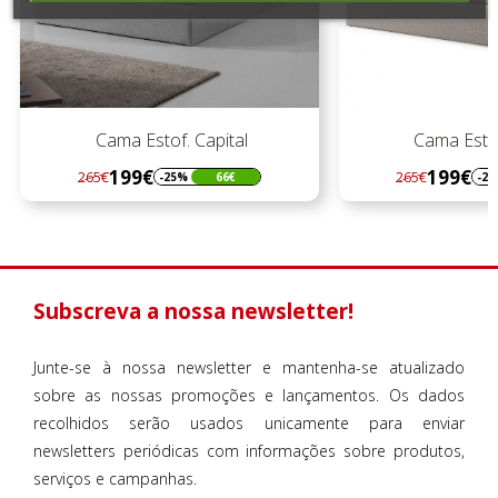
Cama Estof. Capital
Cama Estof
199€
199€
265€
265€
-25%
66€
-2
Regular
Preço
Regular
Preço
preço
preço
Subscreva a nossa newsletter!
Junte-se à nossa newsletter e mantenha-se atualizado
sobre as nossas promoções e lançamentos. Os dados
recolhidos serão usados unicamente para enviar
newsletters periódicas com informações sobre produtos,
serviços e campanhas.