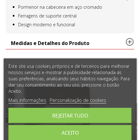
Pormenor na cabeceira em aço cromado
Ferragens de suporte central
Design moderno e funcional
Medidas e Detalhes do Produto
ARTIGOS COMPLEMENTARES
Este site usa cookies próprios e de terceiros para melhorar
nossos serviços e mostrar a publicidade relacionada às
suas preferências, analisando seus hábitos navegação. Para
dar seu consentimento ao seu uso, pressione o botão
Aceito.
Mais informações
Personalização de cookies
REJEITAR TUDO
ACEITO