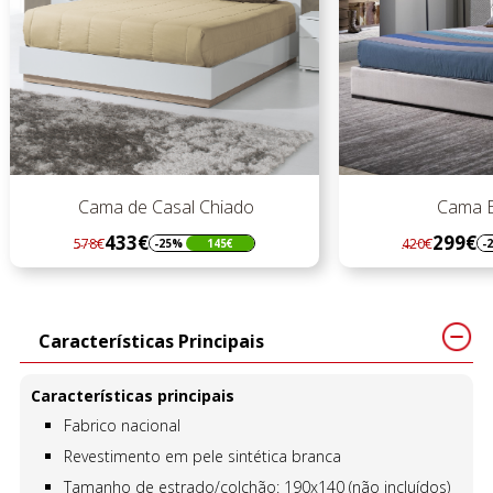
Cama de Casal Chiado
Cama Es
433€
299€
578€
420€
-25%
145€
-2
Regular
Preço
Regular
Preço
preço
preço
Características Principais
Características principais
Fabrico nacional
Revestimento em pele sintética branca
Tamanho de estrado/colchão: 190x140 (não incluídos)