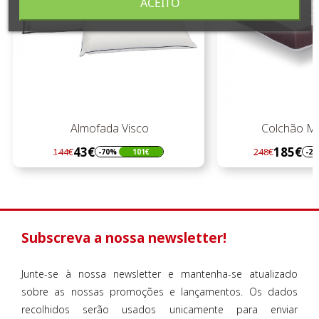
ACEITO
Almofada Visco
Colchão M
43€
185€
144€
248€
-70%
101€
-2
Regular
Preço
Regular
Preço
preço
preço
Subscreva a nossa newsletter!
Junte-se à nossa newsletter e mantenha-se atualizado
sobre as nossas promoções e lançamentos. Os dados
recolhidos serão usados unicamente para enviar