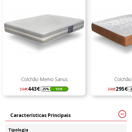
Colchão Memo Sanus
Colchão 
443€
295€
594€
396€
-25%
151€
-
Regular
Preço
Regular
Preço
preço
preço
Características Principais
Tipologia