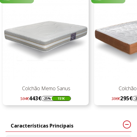
Colchão Memo Sanus
Colchão 
443€
295€
594€
396€
-25%
151€
-
Regular
Preço
Regular
Preço
preço
preço
Características Principais