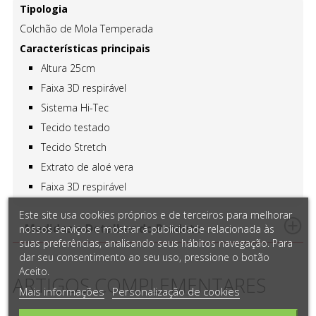
Tipologia
Colchão de Mola Temperada
Características principais
Altura 25cm
Faixa 3D respirável
Sistema Hi-Tec
Tecido testado
Tecido Stretch
Extrato de aloé vera
Faixa 3D respirável
Este site usa cookies próprios e de terceiros para melhorar
Medidas e Detalhes do Produto
nossos serviços e mostrar a publicidade relacionada às
suas preferências, analisando seus hábitos navegação. Para
dar seu consentimento ao seu uso, pressione o botão
Aceito.
ARTIGOS COMPLEMENTARES
Mais informações
Personalização de cookies