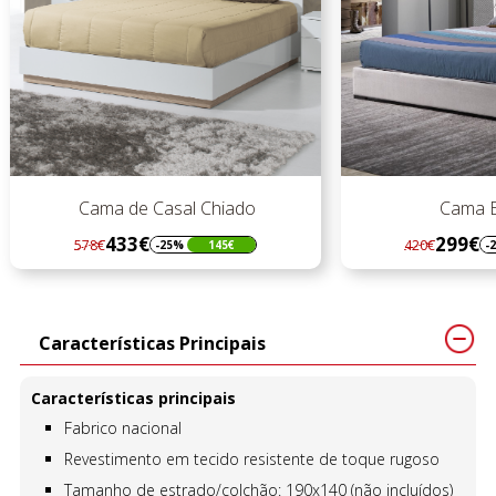
Cama de Casal Chiado
Cama E
433€
299€
578€
420€
-25%
145€
-
Regular
Preço
Regular
Preço
preço
preço
Características Principais
Características principais
Fabrico nacional
Revestimento em tecido resistente de toque rugoso
Tamanho de estrado/colchão: 190x140 (não incluídos)