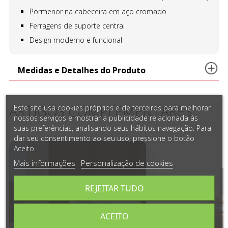
Pormenor na cabeceira em aço cromado
Ferragens de suporte central
Design moderno e funcional
Medidas e Detalhes do Produto
ARTIGOS COMPLEMENTARES
Este site usa cookies próprios e de terceiros para melhorar
nossos serviços e mostrar a publicidade relacionada às
suas preferências, analisando seus hábitos navegação. Para
dar seu consentimento ao seu uso, pressione o botão
Aceito.
Mais informações
Personalização de cookies
REJEITAR TUDO
ACEITO