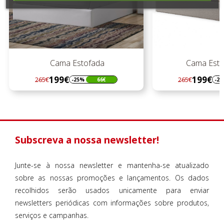
Cama Estofada
Cama Estof
199€
199€
265€
265€
-25%
66€
-2
Regular
Preço
Regular
Preço
preço
preço
Subscreva a nossa newsletter!
Junte-se à nossa newsletter e mantenha-se atualizado
sobre as nossas promoções e lançamentos. Os dados
recolhidos serão usados unicamente para enviar
newsletters periódicas com informações sobre produtos,
serviços e campanhas.