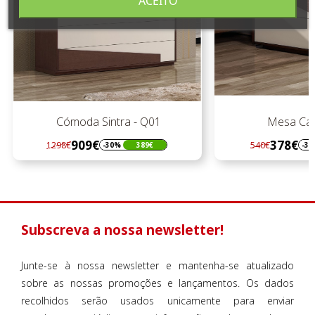
ACEITO
Cómoda Sintra - Q01
Mesa Cab. Si
909€
378€
1298€
540€
-30%
389€
-30%
Regular
Preço
Regular
Preço
preço
preço
Subscreva a nossa newsletter!
Junte-se à nossa newsletter e mantenha-se atualizado
sobre as nossas promoções e lançamentos. Os dados
recolhidos serão usados unicamente para enviar