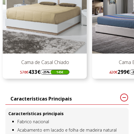
Cama de Casal Chiado
Cama Estofada
433€
299€
578€
420€
-25%
145€
-29%
121€
Regular
Preço
Regular
Preço
preço
preço
Características Principais
Características principais
Fabrico nacional
Acabamento em lacado e folha de madeira natural