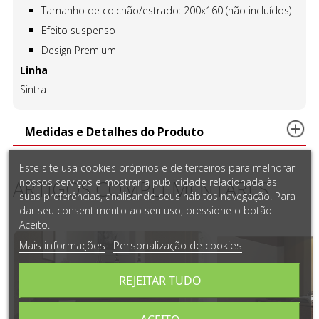
Tamanho de colchão/estrado: 200x160 (não incluídos)
Efeito suspenso
Design Premium
Linha
Sintra
Medidas e Detalhes do Produto
Este site usa cookies próprios e de terceiros para melhorar
nossos serviços e mostrar a publicidade relacionada às
ARTIGOS COMPLEMENTARES
suas preferências, analisando seus hábitos navegação. Para
dar seu consentimento ao seu uso, pressione o botão
Aceito.
Mais informações
Personalização de cookies
REJEITAR TUDO