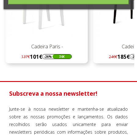
Cadeira Paris -
Cadeir
101€
185€
137€
246€
-26%
36€
-2
Regular
Preço
Regular
Preço
preço
preço
Subscreva a nossa newsletter!
Junte-se à nossa newsletter e mantenha-se atualizado
sobre as nossas promoções e lançamentos. Os dados
recolhidos serão usados unicamente para enviar
newsletters periódicas com informações sobre produtos,