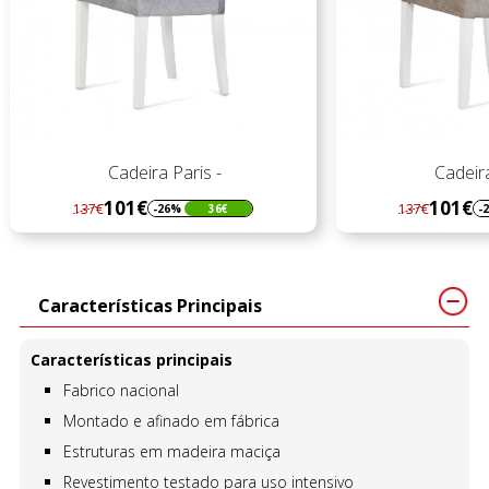
Cadeira Paris -
Cadeira
101€
101€
137€
137€
-26%
36€
-
Regular
Preço
Regular
Preço
preço
preço
Características Principais
Características principais
Fabrico nacional
Montado e afinado em fábrica
Estruturas em madeira maciça
Revestimento testado para uso intensivo