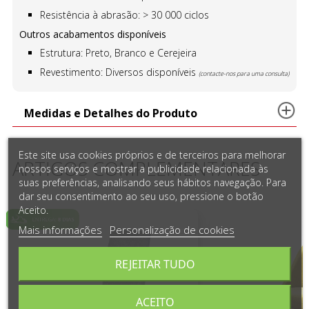
Resistência à abrasão: > 30 000 ciclos
Outros acabamentos disponíveis
Estrutura: Preto, Branco e Cerejeira
Revestimento: Diversos disponíveis
(contacte-nos para uma consulta)
Medidas e Detalhes do Produto
Este site usa cookies próprios e de terceiros para melhorar
ARTIGOS COMPLEMENTARES
nossos serviços e mostrar a publicidade relacionada às
suas preferências, analisando seus hábitos navegação. Para
dar seu consentimento ao seu uso, pressione o botão
Aceito.
Mais informações
Personalização de cookies
REJEITAR TUDO
ACEITO