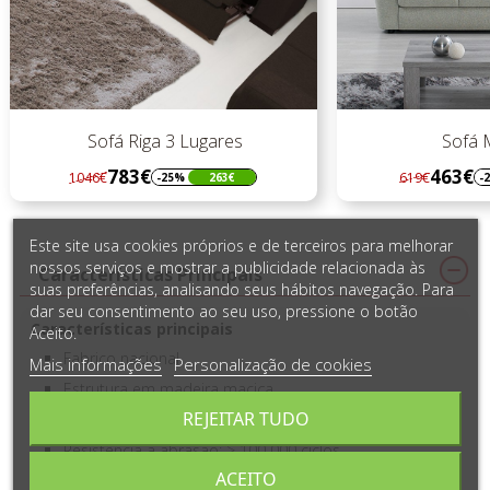
s
Sofá Mistik 3
463€
619€
-25%
156€
Regular
Preço
preço
Este site usa cookies próprios e de terceiros para melhorar
nossos serviços e mostrar a publicidade relacionada às
Características Principais
suas preferências, analisando seus hábitos navegação. Para
dar seu consentimento ao seu uso, pressione o botão
Características principais
Aceito.
Fabrico nacional
Mais informações
Personalização de cookies
Estrutura em madeira maciça
REJEITAR TUDO
Revestimento testado para uso intensivo
Resistência à abrasão: > 100 000 ciclos
ACEITO
Encostos reclináveis