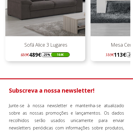
ares
Mesa Cent. Madrid
113€
153€
7
64€
-26%
40€
Regular
Preço
preço
Subscreva a nossa newsletter!
Junte-se à nossa newsletter e mantenha-se atualizado
sobre as nossas promoções e lançamentos. Os dados
recolhidos serão usados unicamente para enviar
newsletters periódicas com informações sobre produtos,