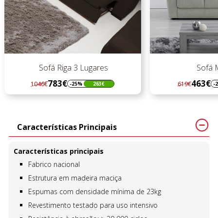
Sofá Riga 3 Lugares
Sofá Mi
783€
463€
1046€
619€
-25%
263€
-2
Regular
Preço
Regular
Preço
preço
preço
Características Principais
Características principais
Fabrico nacional
Estrutura em madeira maciça
Espumas com densidade mínima de 23kg
Revestimento testado para uso intensivo