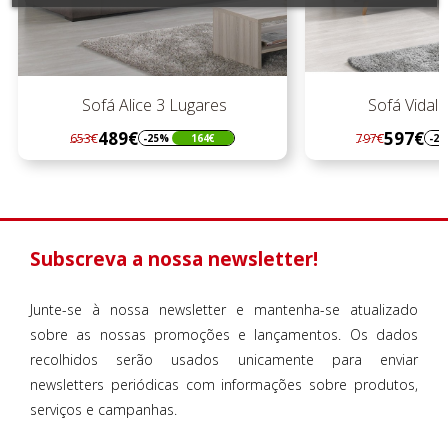
Sofá Alice 3 Lugares
Sofá Vidal 
489€
597€
653€
797€
-25%
164€
-25
Regular
Preço
Regular
Preço
preço
preço
Subscreva a nossa newsletter!
Junte-se à nossa newsletter e mantenha-se atualizado
sobre as nossas promoções e lançamentos. Os dados
recolhidos serão usados unicamente para enviar
newsletters periódicas com informações sobre produtos,
serviços e campanhas.