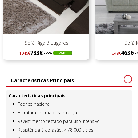
Sofá Riga 3 Lugares
Sofá M
783€
463€
1046€
619€
-25%
263€
-
Regular
Preço
Regular
Preço
preço
preço
Características Principais
Características principais
Fabrico nacional
Estrutura em madeira maciça
Revestimento testado para uso intensivo
Resistência à abrasão: > 78 000 ciclos