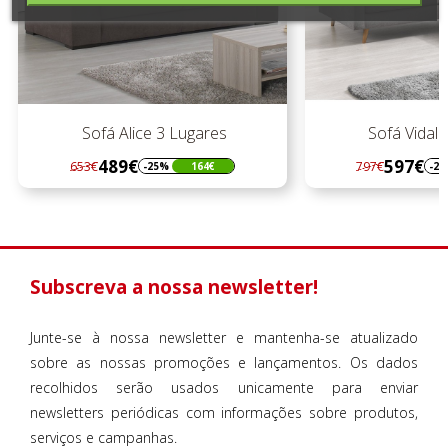
Sofá Alice 3 Lugares
Sofá Vidal 
489€
597€
653€
797€
-25%
164€
-2
Regular
Preço
Regular
Preço
preço
preço
Subscreva a nossa newsletter!
Junte-se à nossa newsletter e mantenha-se atualizado
sobre as nossas promoções e lançamentos. Os dados
recolhidos serão usados unicamente para enviar
newsletters periódicas com informações sobre produtos,
serviços e campanhas.