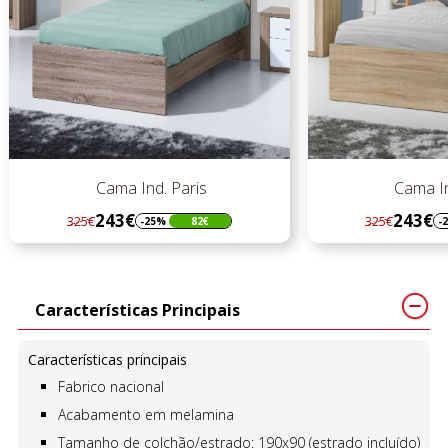
Cama Ind. Paris
Cama In
243€
243€
325€
325€
-25%
82€
-
Regular
Preço
Regular
Preço
preço
preço
Características Principais
Características principais
Fabrico nacional
Acabamento em melamina
Tamanho de colchão/estrado: 190x90 (estrado incluído)