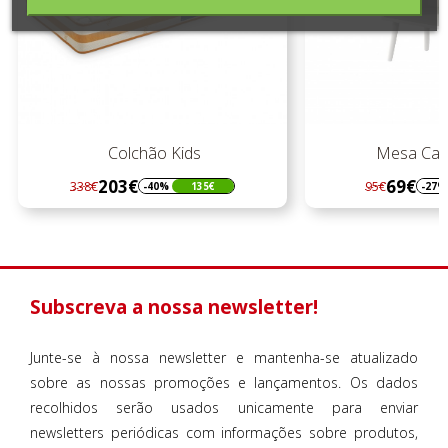
Colchão Kids
Mesa Cab
203€
69€
338€
95€
-40%
135€
-27%
Regular
Preço
Regular
Preço
preço
preço
Subscreva a nossa newsletter!
Junte-se à nossa newsletter e mantenha-se atualizado
sobre as nossas promoções e lançamentos. Os dados
recolhidos serão usados unicamente para enviar
newsletters periódicas com informações sobre produtos,