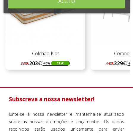
ACEITO
Colchão Kids
Cómoda
203€
329€
338€
440€
-40%
135€
-2
Regular
Preço
Regular
Preço
preço
preço
Subscreva a nossa newsletter!
Junte-se à nossa newsletter e mantenha-se atualizado
sobre as nossas promoções e lançamentos. Os dados
recolhidos serão usados unicamente para enviar