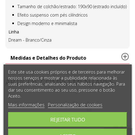
Tamanho de colchão/estrado: 190x90 (estrado incluído)
Efeito suspenso com pés cilíndricos
Design moderno e minimalista
Linha
Dream - Branco/Cinza
Medidas e Detalhes do Produto
Este site usa cookies próprios e de terceiros para melhorar
nossos serviços e mostrar a publicidade relacionada às
ARTIGOS COMPLEMENTARES
suas preferências, analisando seus hábitos navegação. Para
dar seu consentimento ao seu uso, pressione o botão
Aceito.
Mais informações
Personalização de cookies
REJEITAR TUDO