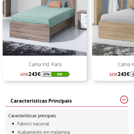
Cama Ind. Paris
Cama In
243€
243€
325€
325€
-25%
82€
-
Regular
Preço
Regular
Preço
preço
preço
Características Principais
Características principais
Fabrico nacional
Acabamento em melamina